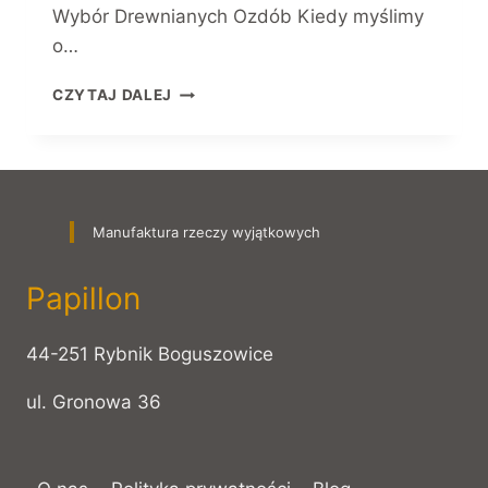
Wybór Drewnianych Ozdób Kiedy myślimy
o…
PATENTY
CZYTAJ DALEJ
NA
ŚWIĄTECZNE
SZALEŃSTWO
–
OD
DREWNIANYCH
Manufaktura rzeczy wyjątkowych
CIEPŁYCH
OZDÓB
Papillon
DO
ORGANIZACJI
CHOINKOWEGO
44-251 Rybnik Boguszowice
RAJU
ul. Gronowa 36