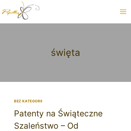
Przeskocz
do
treści
święta
BEZ KATEGORII
Patenty na Świąteczne
Szaleństwo – Od