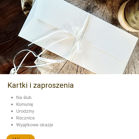
Kartki i zaproszenia
Na ślub
Komunię
Urodziny
Rocznice
Wyjątkowe okazje