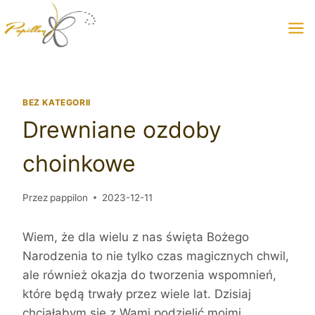
Przeskocz
do
treści
BEZ KATEGORII
Drewniane ozdoby
choinkowe
Przez
pappilon
2023-12-11
Wiem, że dla wielu z nas święta Bożego
Narodzenia to nie tylko czas magicznych chwil,
ale również okazja do tworzenia wspomnień,
które będą trwały przez wiele lat. Dzisiaj
chciałabym się z Wami podzielić moimi