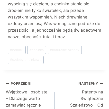
wypełnią się ciepłem, a choinka stanie się
źródłem nie tylko światełek, ale przede
wszystkim wspomnień. Niech drewniane
ozdoby przeniosą Was w magiczne podróże do
przeszłości, a jednocześnie będą świadectwem
naszej obecności tutaj i teraz.
Tagi
#
bombki
#
choinka
#
naturalne ozdoby
wpisu:
#
ozdoby choinkowe
Nawigacja
POPRZEDNI
NASTĘPNY
Wyjątkowe i osobiste
Patenty na
wpisu
– Dlaczego warto
Świąteczne
zamawiać ręcznie
Szaleństwo – Od